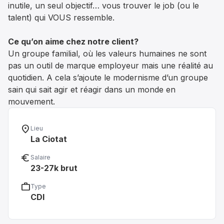
inutile, un seul objectif… vous trouver le job (ou le
talent) qui VOUS ressemble.
Ce qu’on aime chez notre client?
Un groupe familial, où les valeurs humaines ne sont
pas un outil de marque employeur mais une réalité au
quotidien. A cela s’ajoute le modernisme d’un groupe
sain qui sait agir et réagir dans un monde en
mouvement.
location_on
Lieu
La Ciotat
euro_symbol
Salaire
23-27k brut
work
Type
CDI