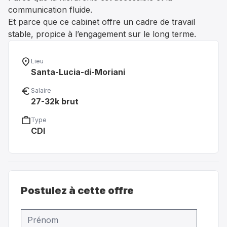
communication fluide.
Et parce que ce cabinet offre un cadre de travail
stable, propice à l’engagement sur le long terme.
location_on
Lieu
Santa-Lucia-di-Moriani
euro_symbol
Salaire
27-32k brut
work
Type
CDI
Postulez à cette offre