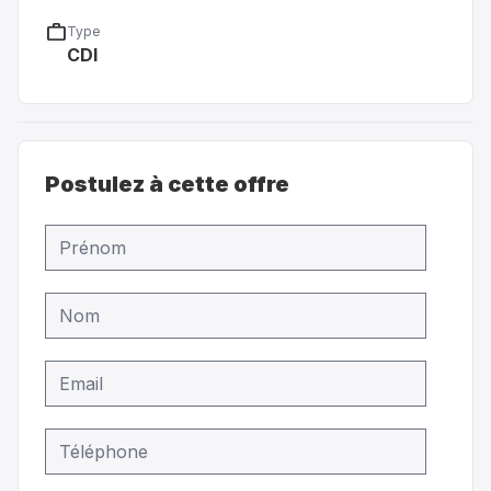
work
Type
CDI
Postulez à cette offre