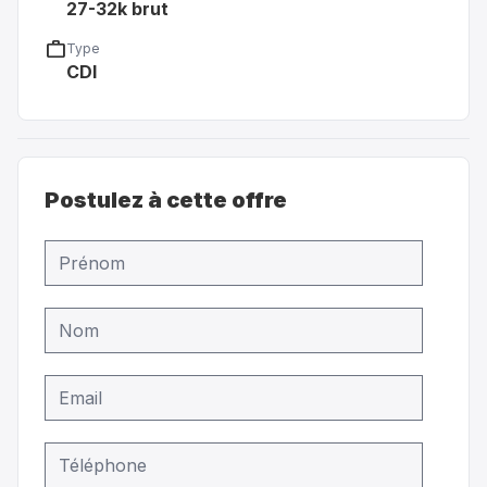
27-32k brut
work
Type
CDI
Postulez à cette offre