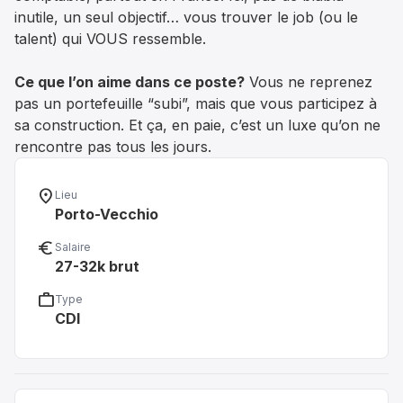
inutile, un seul objectif… vous trouver le job (ou le
talent) qui VOUS ressemble.
Ce que l’on aime dans ce poste?
Vous ne reprenez
pas un portefeuille “subi”, mais que vous participez à
sa construction. Et ça, en paie, c’est un luxe qu’on ne
rencontre pas tous les jours.
location_on
Lieu
Porto-Vecchio
euro_symbol
Salaire
27-32k brut
work
Type
CDI