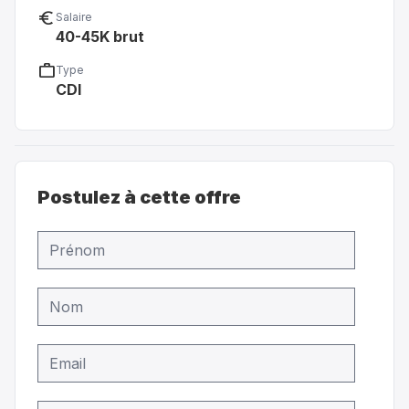
euro_symbol
Salaire
40-45K brut
work
Type
CDI
Postulez à cette offre